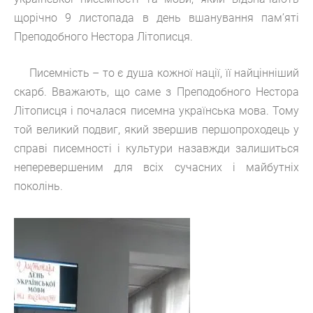
щорічно 9 листопада в день вшанування пам
’
яті
Преподобного Нестора Літописця.
Писемність – то є душа кожної нації, її найцінніший
скарб. Вважають, що саме з Преподобного Нестора
Літописця і почалася писемна українська мова. Тому
той великий подвиг, який звершив першопроходець у
справі писемності і культури назавжди залишиться
неперевершеним для всіх сучасних і майбутніх
поколінь.