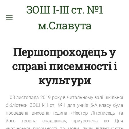
ЗОШ І-ІІІ ст. №1
м.Славута
Першопроходець у
справі писемності і
культури
08 листопада 2019 року в читальному зал
і шкільної
бібліотеки ЗОШ І-ІІІ ст. №1 для учнів 6-А класу була
проведена виховна година «Нестор Літописець та
його творча спадщина», приурочена до Дня
української писемності та мови, який відзначають